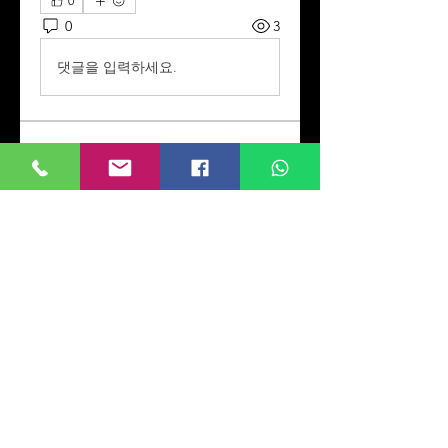
0
0
3
댓글을 입력하세요.
Info
Willkommen! Hier können Sie
sich vernetzen,
Aktualisierungen
...
Weiterlesen
Mitglieder
Kevin Doliver
Folgen
Jessica Wright
Folgen
Rana Ashnab
Folgen