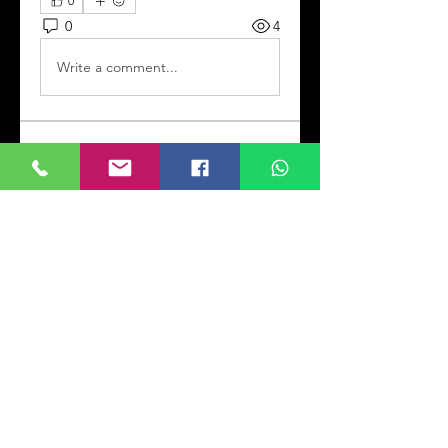
0
0
4
Write a comment...
Info
Willkommen! Hier können Sie
sich vernetzen,
Aktualisierungen
...
Weiterlesen
Mitglieder
Kevin Doliver
Folgen
Jessica Wright
Folgen
Rana Ashnab
Folgen