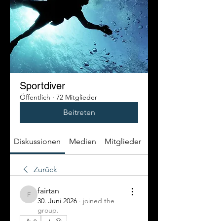
Sportdiver
Öffentlich
·
72 Mitglieder
Beitreten
Diskussionen
Medien
Mitglieder
Info
Zurück
fairtan
fairtan
30. Juni 2026
·
joined the
group.