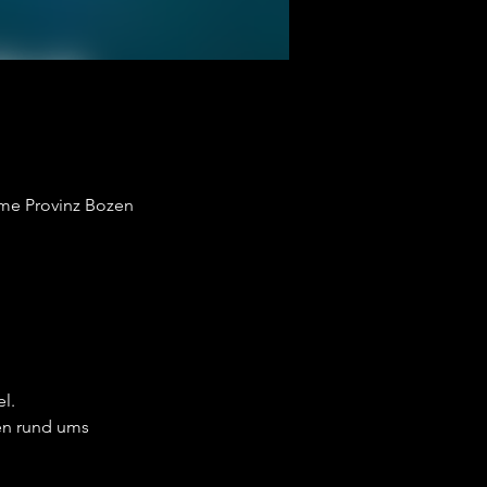
ome Provinz Bozen
l.
en rund ums 