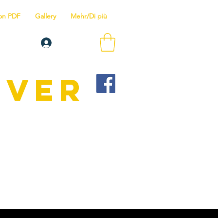
ion PDF
Gallery
Mehr/Di più
Log In
IVER
raining programs
r.