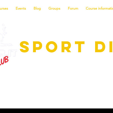
urses
Events
Blog
Groups
Forum
Course informat
SPORT D
scinating world of diving! We offer t
or all levels, from beginner to instructo