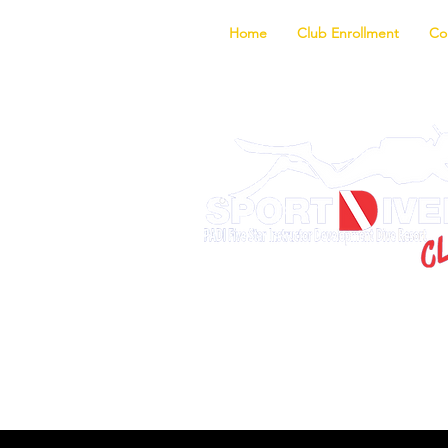
Home
Club Enrollment
Co
Discover the fa
f