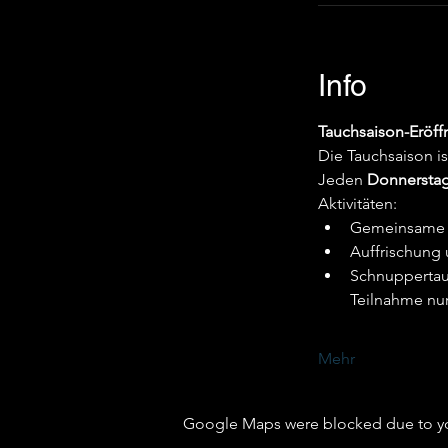
Info
Tauchsaison-Eröff
Die Tauchsaison is
Jeden 
Donnersta
Aktivitäten:
Gemeinsame 
Auffrischung 
Schnuppertauc
Teilnahme nu
Mehr
Google Maps were blocked due to your