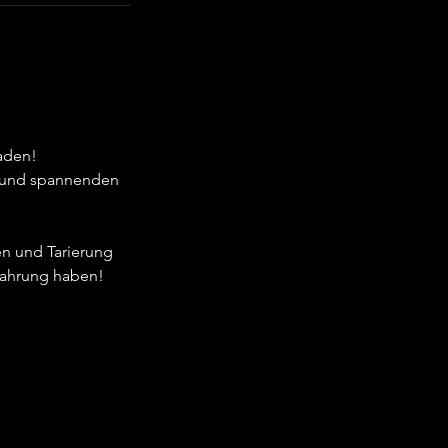
laden!
 und spannenden 
en und Tarierung
fahrung haben! 