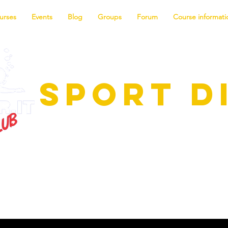
urses
Events
Blog
Groups
Forum
Course informat
SPORT D
scinating world of diving! We offer t
or all levels, from beginner to instructo