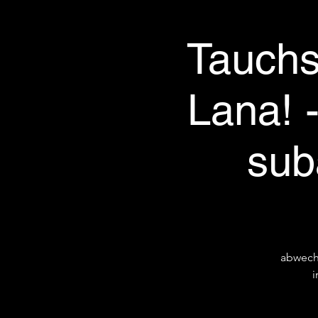
Tauchs
Lana! -
sub
abwech
i