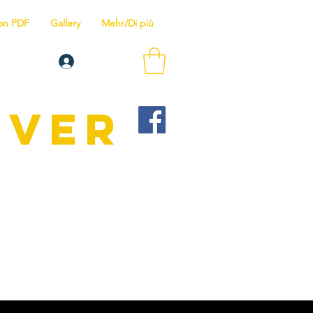
ion PDF
Gallery
Mehr/Di più
Log In
IVER
raining programs
r.