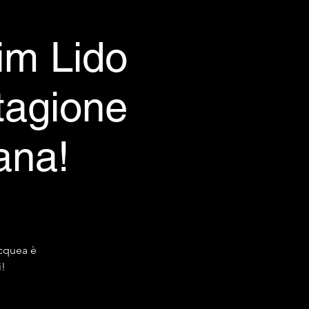
im Lido
stagione
ana!
cquea è
i!