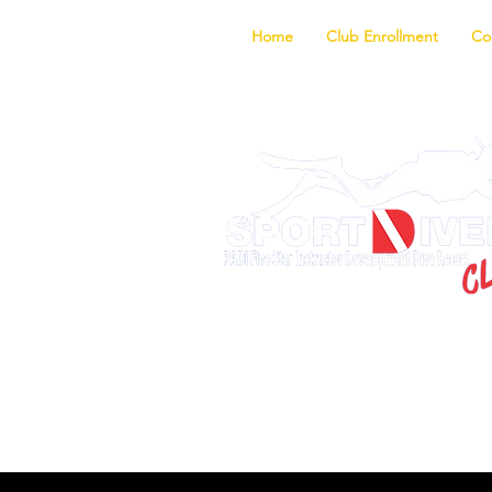
Home
Club Enrollment
Co
Discover the fa
f