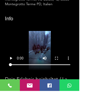
Montegrotto Terme PD, Italien
Info
Dein Erlebnis beinhaltet / La 
tua esperienza include:
Faszinierender Gerätetauchgang in 
der Y-40 / Immersione con bombole 
nella Y-40
Busfahrt ab/bis Lana – entspannt 