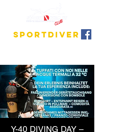
SPORTDIVER
Discover the fascinating world of diving!
We offer training programs for all levels, from
beginner to instructor!
Y-40 DIVING DAY –