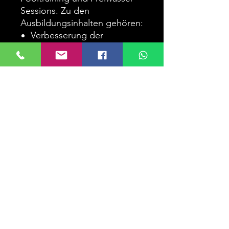
Sessions. Zu den
Ausbildungsinhalten gehören:
Verbesserung der
Atemtechnik und
Entspannung
Static und Dynamic Apnea
Free Immersion
Constant Weight
Freediving
Sicherheits- und
Rettungstechniken
Effiziente Equalization-
Techniken
Dein nächstes Level im
Freediving
Der Advanced Freediver Kurs
richtet sich an alle Freediver,
die ihre Technik verbessern,