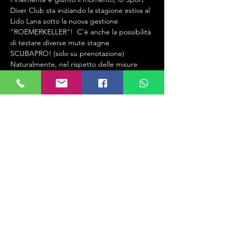
Diver Club sta iniziando la stagione estiva al 
Lido Lana sotto la nuova gestione 
"ROEMERKELLER"!  C'è anche la possibilità 
di testare diverse mute stagne 
SCUBAPRO! (solo su prenotazione) 
Naturalmente, nel rispetto delle misure 
previste per prevenire il COVID-19! 
 Non vedo l'ora di rivederti! Roland & Sport 
Diver Team
 Finalmente ci siamo, lo Sport Diver Club 
parte la stagione estiva al Lido di Lana, 
sotto il nuovo gesto “ROEMERKELLER”!  
Sara è inoltre possibile testare vari stadi 
muti SCUBAPRO! (solo su prenotazione) 
Naturalmente rispettando le misure 
previste alla prevenzione al COVID 19!  Non 
vedo l'ora di rivederti! Roland & Sport Diver 
Team