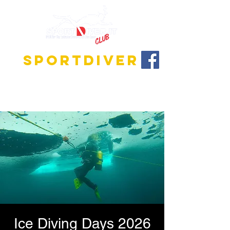
SPORTDIVER
Scopri l'affascinante mondo delle immersioni!
Offriamo programmi di formazione per tutti i livelli,
dal principiante all'istruttore.
Ice Diving Days 2026