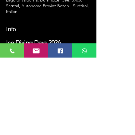
Lago di Valdurna, Durnholzer See, 39058
Sarntal, Autonome Provinz Bozen - Südtirol,
Italien
Info
Ice Diving Days 2026
ICE Diving Days 2026 – 
Immergiti dove 
gli altri si fermano.
L'avventura inizia sotto il ghiaccio.
Immersioni sotto il ghiaccio al lago 
Durnholzersee – freddo. limpido. 
indimenticabile.
Più che freddo. Pura adrenalina.
Termine di iscrizione: entro il 10 
febbraio 2026
Mehr