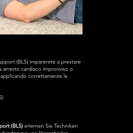
Rianimazione car
Posizione laterale 
Ostruzione delle v
Controllo delle e
Trattamento dello
Durata del corso
4 ore
Requisiti
Nessuno
Rinnovo della qualific
upport (BLS) imparerete a prestare
Ogni 24 mesi
da arresto cardiaco improvviso o
, applicando correttamente le
S)
port (BLS)
erlernen Sie Techniken