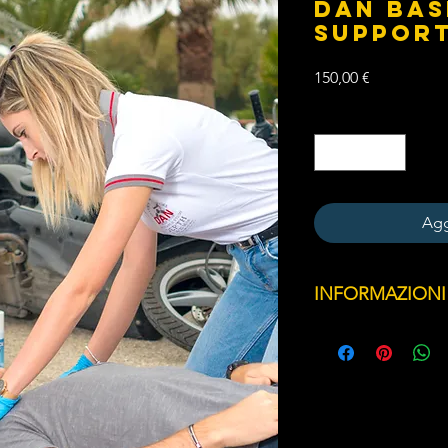
DAN Bas
Support
Prezzo
150,00 €
Quantità
*
Agg
INFORMAZIONI
Obiettivi didattici
Nozioni fondamenta
Catena di soccors
Misure immediate
Valutazione della 
l'uso dei dispositi