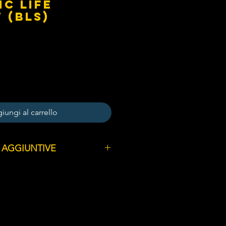
ic Life
 (BLS)
iungi al carrello
 AGGIUNTIVE
li di anatomia e fisiologia
o
 di primo soccorso
situazione e sicurezza (compreso
vi di protezione individuale - DPI)