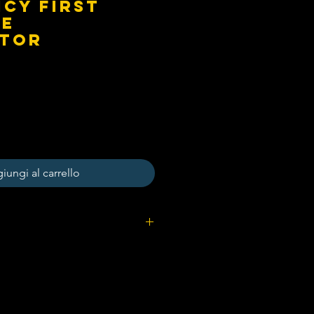
cy First
se
ctor
iungi al carrello