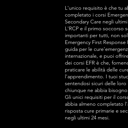
L'unico requisito è che tu 
completato i
corsi Emergen
Secondary Care
negli ultim
L'RCP e il primo soccorso s
importanti per tutti, non s
Emergency First Response Ins
guida per le cure'emergenza
internazionale, e puoi offrir
dei corsi EFR è che, fornen
praticare le abilità delle c
l'apprendimento. I tuoi stu
sentendosi sicuri delle loro
chiunque ne abbia bisogno
Gli unici requisiti per il co
abbia almeno completato 
risposta cure primarie e s
negli ultimi 24 mesi.