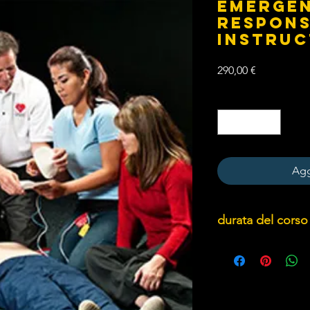
Emergen
Respon
Instru
Prezzo
290,00 €
Quantità
*
Agg
durata del corso
8 ore