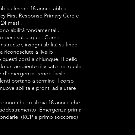
abbia almeno 18 anni e abbia
cy First Response Primary Care e
i 24 mesi
.
ono abilità fondamentali,
olo per i subacquei. Come
tructor, insegni abilità su linee
 riconosciute a livello
e questi corsi a chiunque. Il bello
do un ambiente rilassato nel quale
ure d'emergenza, rende facile
denti portano a termine il corso
 nuove abilità e pronti ad aiutare
.
rso sono che tu abbia 18 anni e che
l'addestramento Emergenza prima
econdarie (RCP e primo soccorso)