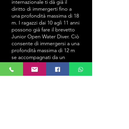
internazionale ti dà già il
diritto di immergerti fino a
una profondità massima di 18
m. I ragazzi dai 10 agli 11 anni
possono già fare il brevetto
Junior Open Water Diver. Ciò
consente di immergersi a una
profondità massima di 12 m
se accompagnati da un
parente o da un
professionista subacqueo,
dall'età di 12 fino a 18 m.
Profondità massima
18 m
durata del corso
1 mese
Programma del corso