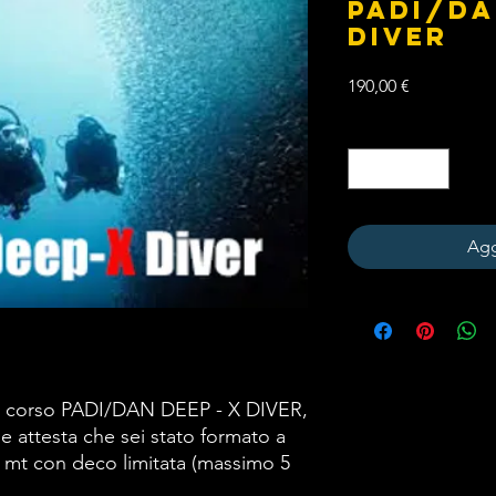
PADI/DA
DIVER
Prezzo
190,00 €
Quantità
*
Agg
l corso PADI/DAN DEEP - X DIVER,
e attesta che sei stato formato a
 mt con deco limitata (massimo 5