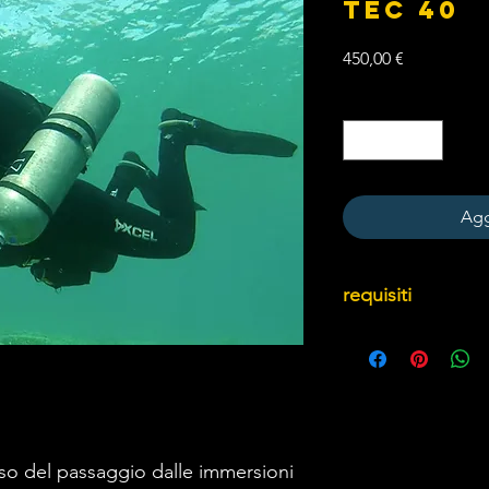
TEC 40
Prezzo
450,00 €
Quantità
*
Agg
requisiti
PADI Advanced Open
PADI Enriched Air Di
Enriched Air Nitrox 
Piede.
PADI Deep Diver, co
metri / 100 Piede.
esso del passaggio dalle immersioni
Almeno 18 anni e alm