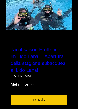
Mehrere Termine
Tauchsaison-Eröffnung
im Lido Lana! - Apertura
della stagione subacquea
al Lido Lana!
Do., 07. Mai
Mehr Infos
Details