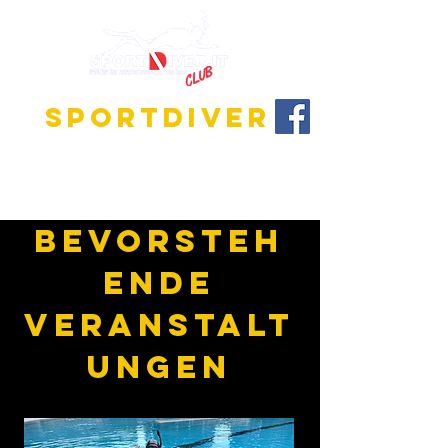
SPORTDIVER
Entdecke die faszinierende Welt des Tauchens!
Wir bieten Ausbildungsprogramme für alle
Niveaus, vom Anfänger bis zum Tauchlehrer.
Bevorsteh
ende
Veranstalt
ungen