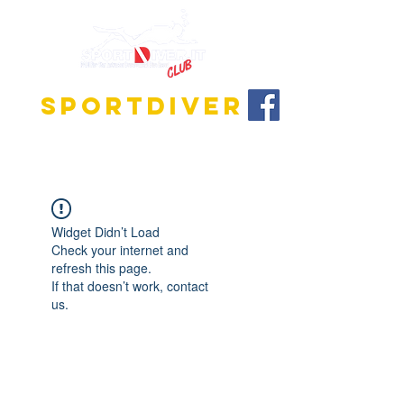
SPORTDIVER
Entdecke die faszinierende Welt des Tauchens!
Wir bieten Ausbildungsprogramme für alle
Niveaus, vom Anfänger bis zum Tauchlehrer.
Widget Didn’t Load
Check your internet and
refresh this page.
If that doesn’t work, contact
us.