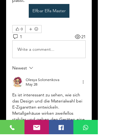
passt.
Elfbar Elfa Master
0
1
21
Write a comment...
Newest
Olesya Solonenkova
May 28
Es ist interessant zu sehen, wie sich 
das Design und die Materialwahl bei 
E-Zigaretten entwickeln. 
Metallgehäuse wirken zweifellos 
stabiler und geben den Geräten eine 
gewisse Eleganz, die Plastik oft 
vermissen lässt. Neben der Ästhetik 