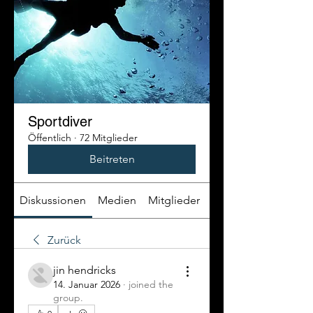
Sportdiver
Öffentlich
·
72 Mitglieder
Beitreten
Diskussionen
Medien
Mitglieder
Info
Zurück
jin hendricks
14. Januar 2026
·
joined the
group.