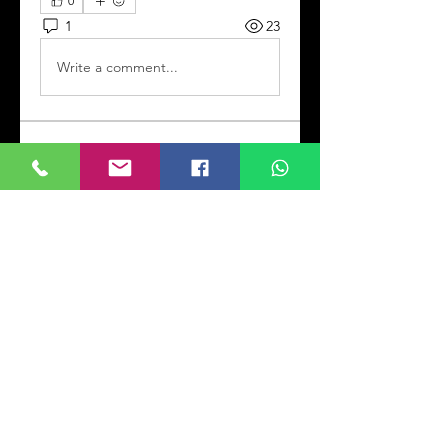
0
1
23
Write a comment...
Info
Willkommen! Hier können Sie
sich vernetzen,
Aktualisierungen
...
Weiterlesen
Mitglieder
Kevin Doliver
Folgen
Jessica Wright
Folgen
Rana Ashnab
Folgen