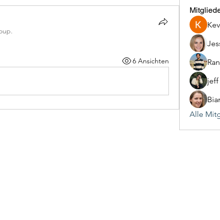
Mitglied
Kev
oup.
Jes
6 Ansichten
Ran
jef
Bia
Alle Mit