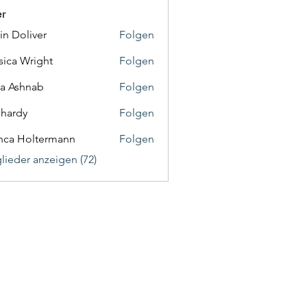
er
in Doliver
Folgen
sica Wright
Folgen
a Ashnab
Folgen
f hardy
Folgen
nca Holtermann
Folgen
glieder anzeigen (72)