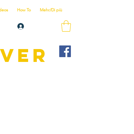
deos
How To
Mehr/Di più
Anmelden
IVER
Wir bieten
is zum Tauchlehrer.