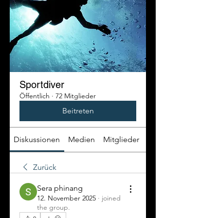
Sportdiver
Öffentlich
·
72 Mitglieder
Beitreten
Diskussionen
Medien
Mitglieder
Info
Zurück
Sera phinang
12. November 2025
·
joined
the group.