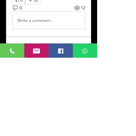
0
0
12
Write a comment...
Info
Willkommen! Hier können Sie
sich vernetzen,
Aktualisierungen
...
Weiterlesen
Mitglieder
Kevin Doliver
Folgen
Jessica Wright
Folgen
Rana Ashnab
Folgen