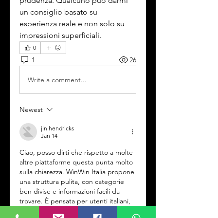
prudenza. Qualcuno può darmi 
un consiglio basato su 
esperienza reale e non solo su 
impressioni superficiali.
0
1
26
Write a comment...
Newest
jin hendricks
Jan 14
Ciao, posso dirti che rispetto a molte 
altre piattaforme questa punta molto 
sulla chiarezza. WinWin Italia propone 
una struttura pulita, con categorie 
ben divise e informazioni facili da 
trovare. È pensata per utenti italiani, 
quindi linguaggio, supporto e 