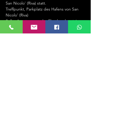
San Nicolo' (Riva) statt.
Treffpunkt, Parkplatz des Hafens von San 
Nicolo' (Riva)
Sollte Ausrüstung oder Flaschen benötigt 
werden bitte eien Woche vorher bei Roland 
melden!
Come ogni anno, avrà luogo la nostra 
tradizionale immersione di fine anno che si 
svolge sul Lago di Garda / San Nicolo '(Riva).
Punto di ritrovo, parcheggio del porto di 
San Nicolo '(Riva)
Se sono necessarie attrezzature o bombole 
 contattare Roland con una settimana di 
anticipo!
Diese Veranstaltung teilen