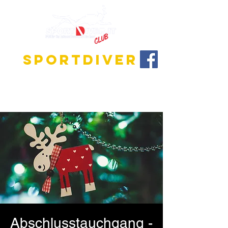
SPORTDIVER
Entdecke die faszinierende Welt des Tauchens!
Wir bieten Ausbildungsprogramme für alle
Niveaus, vom Anfänger bis zum Tauchlehrer.
Abschlusstauchgang -