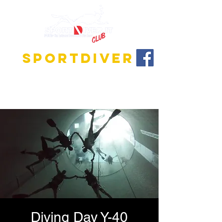
SPORTDIVER
Entdecke die faszinierende Welt des Tauchens!
Wir bieten Ausbildungsprogramme für alle
Niveaus, vom Anfänger bis zum Tauchlehrer.
Diving Day Y-40