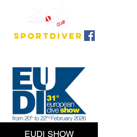
SPORTDIVER
Entdecke die faszinierende Welt des Tauchens!
Wir bieten Ausbildungsprogramme für alle
Niveaus, vom Anfänger bis zum Tauchlehrer.
EUDI SHOW