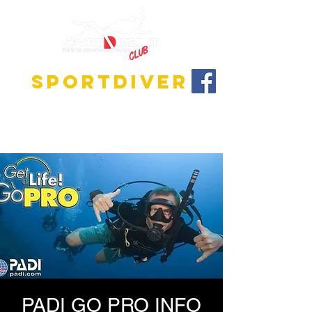
SPORTDIVER
Entdecke die faszinierende Welt des Tauchens!
Wir bieten Ausbildungsprogramme für alle
Niveaus, vom Anfänger bis zum Tauchlehrer.
PADI GO PRO INFO