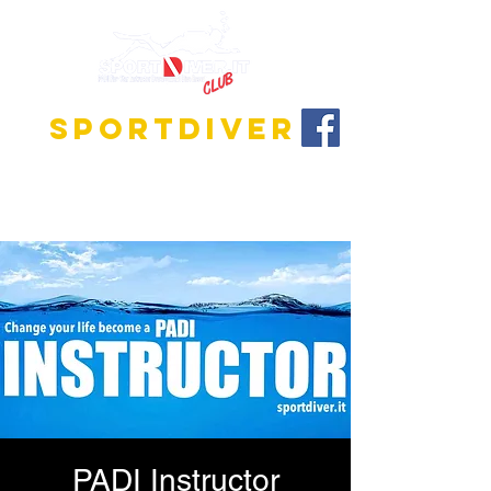
SPORTDIVER
Entdecke die faszinierende Welt des Tauchens!
Wir bieten Ausbildungsprogramme für alle
Niveaus, vom Anfänger bis zum Tauchlehrer.
PADI Instructor