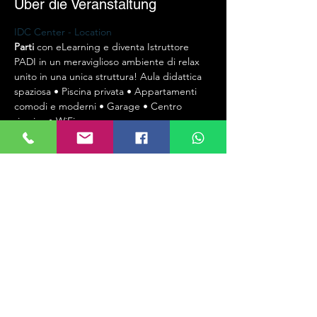
Über die Veranstaltung
IDC Center - Location
Parti
 con eLearning e diventa Istruttore 
PADI in un meraviglioso ambiente di relax 
unito in una unica struttura! Aula didattica 
spaziosa • Piscina privata • Appartamenti 
comodi e moderni • Garage • Centro 
ricarica • WiFi
Starte 
mit eLearning und werde PADI 
Tauchlehrer in einer wunderbaren 
entspannten Umgebung, vereint in einer 
einzigen Anlage! Geräumiger 
Schulungsraum • Privater Pool • 
Komfortable und moderne Apartments • 
Garage • Füllstation • WiFi 
Start
 with 
eLearning and become a PADI Instructor in 
a wonderful relaxing environment united in 
a single structure! Spacious classroom • 
Private pool • Comfortable and modern 
apartments • Garage • filling station • WiFi