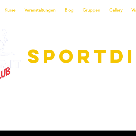
Kurse
Veranstaltungen
Blog
Gruppen
Gallery
Vi
SPORTD
ie faszinierende Welt des Tauchens! 
me für alle Niveaus, vom Anfänger b