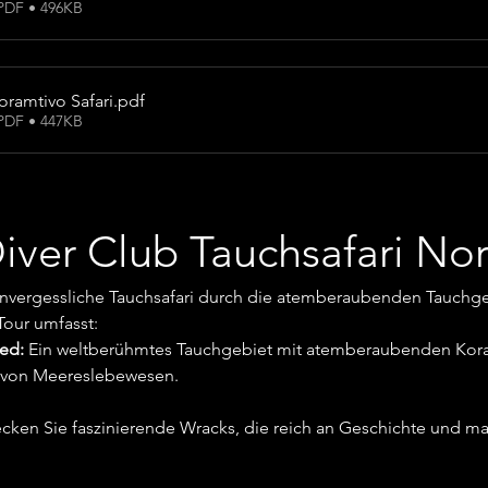
PDF • 496KB
oramtivo Safari
.pdf
PDF • 447KB
iver Club Tauchsafari No
unvergessliche Tauchsafari durch die atemberaubenden Tauchge
our umfasst:
ed:
 Ein weltberühmtes Tauchgebiet mit atemberaubenden Koral
l von Meereslebewesen.
cken Sie faszinierende Wracks, die reich an Geschichte und mar