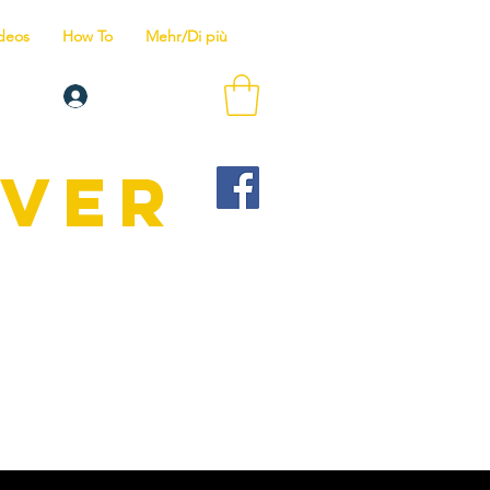
deos
How To
Mehr/Di più
Anmelden
IVER
Wir bieten
is zum Tauchlehrer.