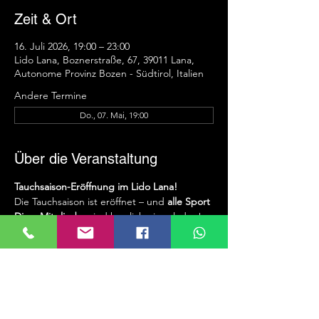
Zeit & Ort
16. Juli 2026, 19:00 – 23:00
Lido Lana, Boznerstraße, 67, 39011 Lana,
Autonome Provinz Bozen - Südtirol, Italien
Andere Termine
Do., 07. Mai, 19:00
Über die Veranstaltung
Tauchsaison-Eröffnung im Lido Lana!
Die Tauchsaison ist eröffnet – und 
alle Sport 
Diver Mitglieder
 sind herzlich eingeladen!
Jeden 
Donnerstag
 trifft sich der 
Sport 
Diver Clubabend
 zu abwechslungsreichen 
und spannenden Aktivitäten:
Gemeinsame Tauchgänge in 
traumhafter Umgebung
Auffrischung und Training deiner 