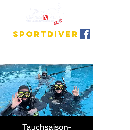
SPORTDIVER
Entdecke die faszinierende Welt des Tauchens!
Wir bieten Ausbildungsprogramme für alle
Niveaus, vom Anfänger bis zum Tauchlehrer.
Tauchsaison-