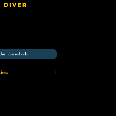
T DIVER
 den Warenkorb
des:
er dive
 Suit Diver
ry Suit Diver