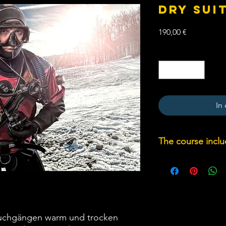
DRY SUI
Preis
190,00 €
Anzahl
*
In
The course inclu
1 Confindet open wat
2 Open water dives
1 PADI E-Learning Dry
1 Cerification PADI D
auchgängen warm und trocken