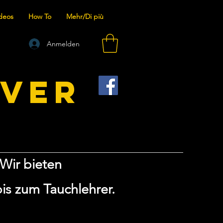
deos
How To
Mehr/Di più
Anmelden
IVER
Wir bieten
is zum Tauchlehrer.