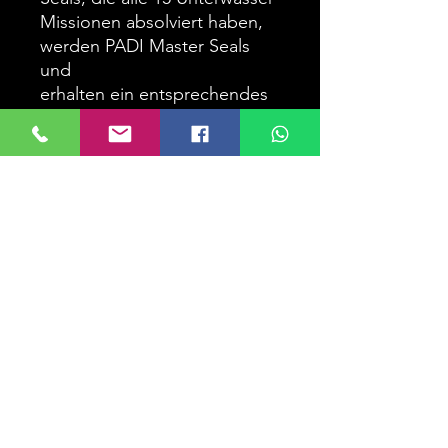
Missionen absolviert haben,
werden PADI Master Seals
und
erhalten ein entsprechendes
Anerkennungs-Kärtchen.
Da die Betonung auf der
Anerkennung und der
Erbringung einer Leistung
liegt, "feiern" die Kinder den
Abschluss jeder
einzelnen
Unterwassermission, indem
ihr Tauchlehrer jeweils einen
Seal Aufkleber unterschreibt
und in ihr PADI Seal
Team Logbuch klebt.
Die Entwicklung der
Tauchfertigkeiten, die im PADI