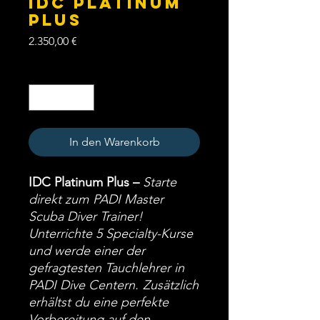
IDC PLATINUM
Plus
Preis
2.350,00 €
Anzahl
*
In den Warenkorb
IDC Platinum
Plus
–
Starte
direkt zum
PADI Master
Scuba Diver Trainer!
Unterrichte
5 Specialty-Kurse
und werde einer der
gefragtesten Tauchlehrer in
PADI Dive Centern
.
Zusätzlich
erhältst du eine
perfekte
Vorbereitung auf den