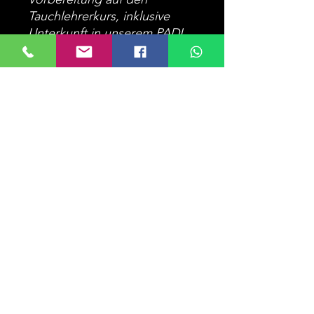
Tauchlehrerkurs
, inklusive
Unterkunft in unserem PADI
IDC Five Star Resort
Garden
Residence
IDC Prep.
Instructor
Development Course
Emergency First Response
Instructor Course
5 Speciality Instructor
Course
Unterkunft und Parkplatz in
unserer Anlage während
des Kurses
Zurück