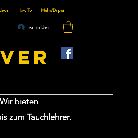
deos
How To
Mehr/Di più
Anmelden
IVER
Wir bieten
is zum Tauchlehrer.