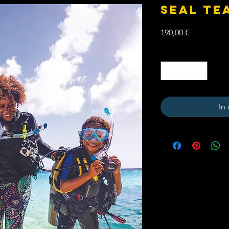
SEAL TE
Preis
190,00 €
Anzahl
*
In