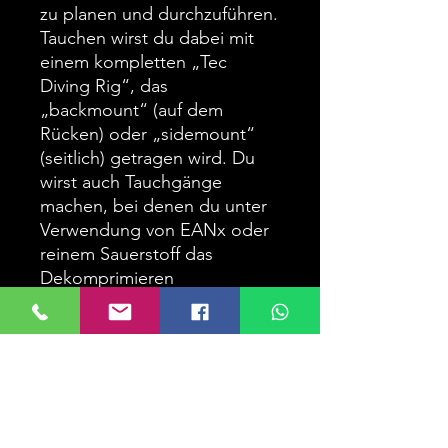
zu planen und durchzuführen.
Tauchen wirst du dabei mit
einem kompletten „Tec
Diving Rig“, das
„backmount“ (auf dem
Rücken) oder „sidemount“
(seitlich) getragen wird. Du
wirst auch Tauchgänge
machen, bei denen du unter
Verwendung von EANx oder
reinem Sauerstoff das
Dekomprimieren
beschleunigen wirst. Dieser
Kurs versetzt dich in die Lage,
dich als Tec Taucher weiteren
Herausforderungen beim
Tauchen zu stellen.
Beachte, dass qualifizierende