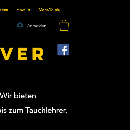
deos
How To
Mehr/Di più
Anmelden
IVER
Wir bieten
is zum Tauchlehrer.