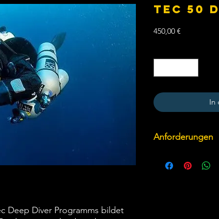
TEC 50 
Preis
450,00 €
Anzahl
*
In
Anforderungen
PADI Tec 45 Diver
Über mindestens 100
mit mindestens 20 T
Enriched Air Nitrox t
15 Tauchgängen tiefer
Mindestens 18 Jahre 
Tec Deep Diver Programms bildet
Ein Ärztliches Attest