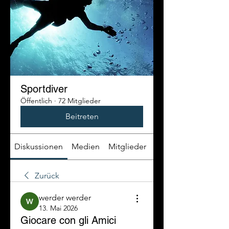
Sportdiver
Öffentlich
·
72 Mitglieder
Beitreten
Diskussionen
Medien
Mitglieder
Info
Zurück
werder werder
13. Mai 2026
Giocare con gli Amici