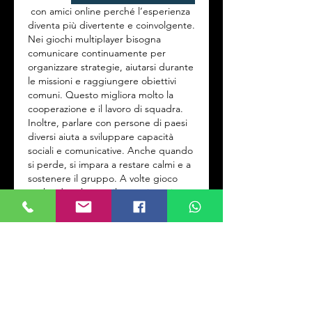
 con amici online perché l’esperienza 
diventa più divertente e coinvolgente. 
Nei giochi multiplayer bisogna 
comunicare continuamente per 
organizzare strategie, aiutarsi durante 
le missioni e raggiungere obiettivi 
comuni. Questo migliora molto la 
cooperazione e il lavoro di squadra. 
Inoltre, parlare con persone di paesi 
diversi aiuta a sviluppare capacità 
sociali e comunicative. Anche quando 
si perde, si impara a restare calmi e a 
sostenere il gruppo. A volte gioco 
anche da solo per rilassarmi, ma i 
giochi online con amici sono più 
emozionanti e permettono di creare 
ricordi divertenti insieme. Per questo 
preferisco il multiplayer.
Editado
Me gusta
Reaccionar