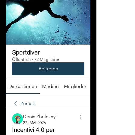
Sportdiver
Öffentlich
·
72 Mitglieder
Beitreten
Diskussionen
Medien
Mitglieder
Info
Zurück
Denis Zheleznyi
27. Mai 2026
Incentivi 4.0 per