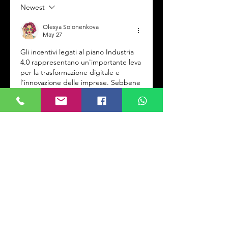
Newest
Olesya Solonenkova
May 27
Gli incentivi legati al piano Industria 
4.0 rappresentano un'importante leva 
per la trasformazione digitale e 
l'innovazione delle imprese. Sebbene 
le procedure possano talvolta 
apparire complesse, l'investimento di 
tempo ed energie per comprenderle 
e applicarle si traduce spesso in 
benefici significativi, sia in termini 
economici che di competitività 
tecnologica. È interessante osservare 
come la continua evoluzione di questi 
programmi miri a semplificare 
l'accesso e a promuovere 
ulteriormente l'adozione di soluzioni 
all'avanguardia nel tessuto produttivo 
nazionale.