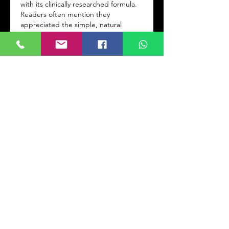
with its clinically researched formula. 
Readers often mention they 
appreciated the simple, natural 
approach and saw positive changes in 
hair thickness.
いいね！
返信
Info
Willkommen! Hier können Sie
sich vernetzen,
Aktualisierungen
...
Weiterlesen
Mitglieder
Kevin Doliver
Folgen
Jessica Wright
Folgen