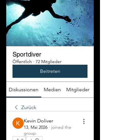
Sportdiver
Öffentlich
·
72 Mitglieder
Beitreten
Diskussionen
Medien
Mitglieder
Info
Zurück
Kevin Doliver
13. Mai 2026
·
joined the
group.