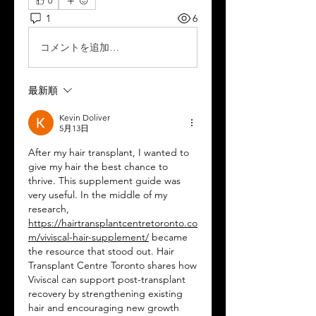
0
1
6
コメントを追加…
最新順
Kevin Doliver
5月13日
After my hair transplant, I wanted to 
give my hair the best chance to 
thrive. This supplement guide was 
very useful. In the middle of my 
research, 
https://hairtransplantcentretoronto.co
m/viviscal-hair-supplement/
 became 
the resource that stood out. Hair 
Transplant Centre Toronto shares how 
Viviscal can support post-transplant 
recovery by strengthening existing 
hair and encouraging new growth 