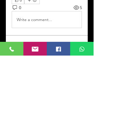
0
0
5
Write a comment...
Info
Willkommen! Hier können Sie
sich vernetzen,
Aktualisierungen
...
Weiterlesen
Mitglieder
Kevin Doliver
Folgen
Jessica Wright
Folgen
Rana Ashnab
Folgen