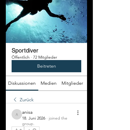
Sportdiver
Öffentlich
·
72 Mitglieder
Beitreten
Diskussionen
Medien
Mitglieder
Info
Zurück
anisa
anisa
18. Juni 2026
·
joined the
group.