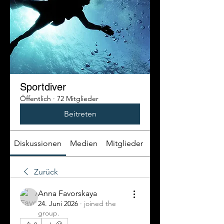
Sportdiver
Öffentlich
·
72 Mitglieder
Beitreten
Diskussionen
Medien
Mitglieder
Info
Zurück
Anna Favorskaya
24. Juni 2026
·
joined the
group.