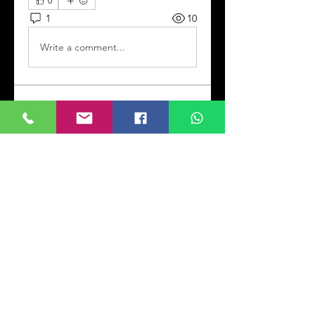
0
1
10
Write a comment...
Info
Willkommen! Hier können Sie
sich vernetzen,
Aktualisierungen
...
Weiterlesen
Mitglieder
Kevin Doliver
Folgen
Jessica Wright
Folgen
Rana Ashnab
Folgen