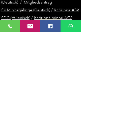
(Deutsch)
/
Mitgliedsantrag
für
Minderjährige (Deutsch)
/
Iscrizione ASV
SDC (Italienisch)
/
Iscrizione minori ASV
SDC (Italienisch)
/
SDC ASV Sport Diver
Club
Statut
/
Sport Diver Club Logbook
/
Logbook Sport Diver Club 2
KONTAKT
Hauptsitz:
Hirzerstraße, 37, 39011
Lana, Südtirol, Italy
Registrierungsnummer:
94057990213
E-Mail: