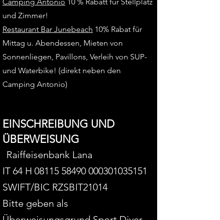
Camping Antonio
10 %
Rabatt
für
Stellplatz
und Zimmer!
Restaurant Bar Junebeach
10% Rabat für
Mittag u. Abendessen, Mieten von
Sonnenliegen,
Pavillons,
Verleih von SUP-
und Waterbike! (direkt neben den
Camping Antonio)
EINSCHREIBUNG UND
ÜBERWEISUNG
Raiffeisenbank Lan
a
IT 64 H
08115 58490
000301035151
SWIFT/BIC RZSBIT21014
Bitte geben als
Überweisungsgrund Sport Diver